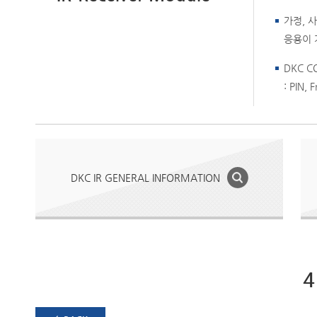
가정, 사
응용이 
DKC CO
: PIN,
DKC IR GENERAL INFORMATION
4