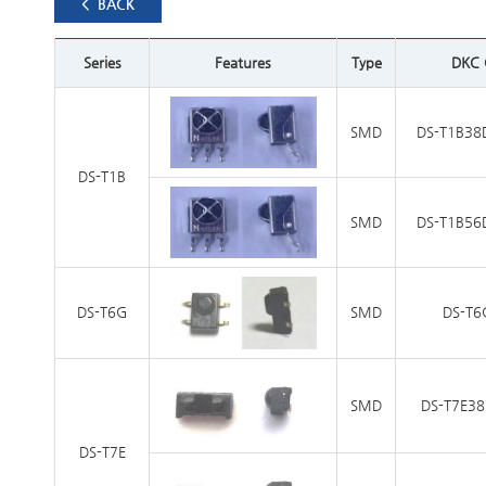
< BACK
Series
Features
Type
DKC 
SMD
DS-T1B38
DS-T1B
SMD
DS-T1B56
DS-T6G
SMD
DS-T6
SMD
DS-T7E3
DS-T7E