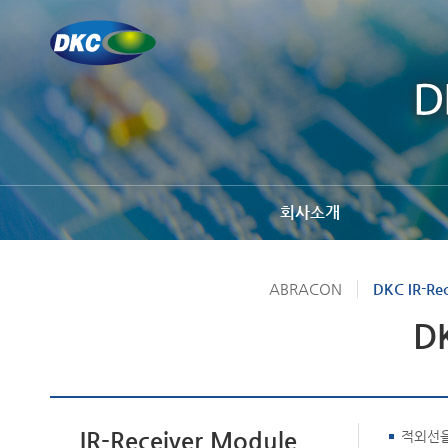
회사소개
ABRACON
DKC IR-Rec
DK
IR-Receiver Module
적외선을